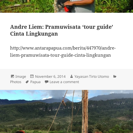
Andre Liem: Pramuwisata ‘tour guide’
Cinta Lingkungan
http://www.antarapapua.com/berita/447970/andre-
liem-pramuwisata-tour-guide-cinta-lingkungan
Format
Image
Posted
November 6, 2014
Author
Yayasan Tirto Utomo
Categori
Photos
Tags
Papua
on
Leave a comment
on Andre Liem: Pramuwisata ‘tou