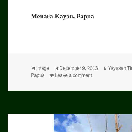
Menara Kayou, Papua
Format
Image
Posted
December 9, 2013
Author
Yayasan Ti
Papua
Leave a comment
on
on Menara Kayou,