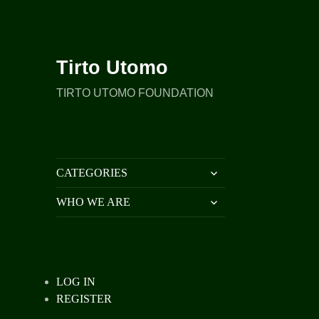
Tirto Utomo
TIRTO UTOMO FOUNDATION
expand
CATEGORIES
child
menu
expand
WHO WE ARE
child
menu
LOG IN
REGISTER