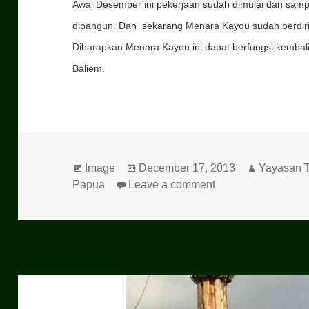
Awal Desember ini pekerjaan sudah dimulai dan samp
dibangun. Dan sekarang Menara Kayou sudah berdiri 
Diharapkan Menara Kayou ini dapat berfungsi kemba
Baliem.
Format
Image
Posted
December 17, 2013
Author
Yayasan T
Papua
Leave a comment
on
on Menara Kayou