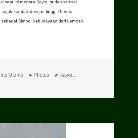
ai saat ini menara Kayou sudah selesai
tegak kembali dengan tinggi 10meter.
li sebagai Simbol Kebudayaan dari Lembah
irto Utomo
Categories
Photos
Tags
Kayou
,