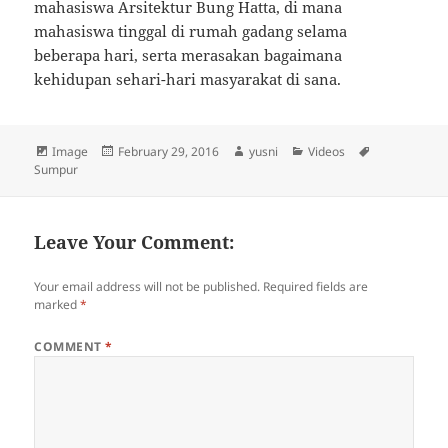
mahasiswa Arsitektur Bung Hatta, di mana
mahasiswa tinggal di rumah gadang selama
beberapa hari, serta merasakan bagaimana
kehidupan sehari-hari masyarakat di sana.
Format
Image
Posted
February 29, 2016
Author
yusni
Categories
Videos
Tags
Sumpur
on
Leave Your Comment:
Your email address will not be published.
Required fields are
marked
*
COMMENT
*