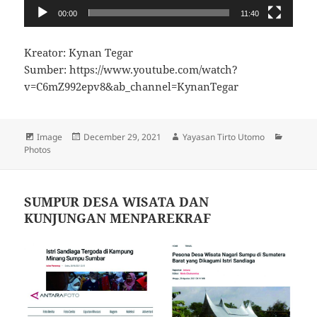
00:00
11:40
Kreator: Kynan Tegar
Sumber: https://www.youtube.com/watch?
v=C6mZ992epv8&ab_channel=KynanTegar
Format
Image
Posted
December 29, 2021
Author
Yayasan Tirto Utomo
Categor
Photos
on
SUMPUR DESA WISATA DAN
KUNJUNGAN MENPAREKRAF