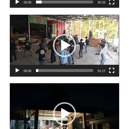
00:00
00:33
Video
Player
00:00
01:17
Video
Player