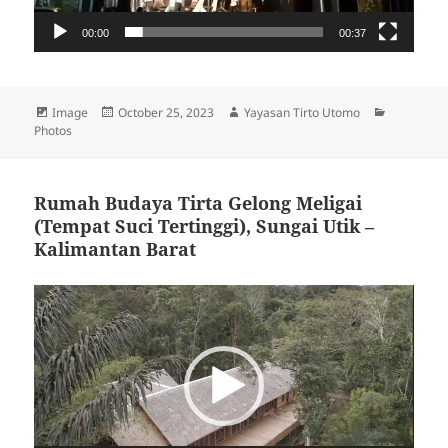
00:00
00:37
Format
Image
Posted
October 25, 2023
Author
Yayasan Tirto Utomo
Categorie
Photos
on
Rumah Budaya Tirta Gelong Meligai
(Tempat Suci Tertinggi), Sungai Utik –
Kalimantan Barat
Video
Player