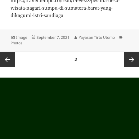
https://travel.tempo.co/read/1499923/pesona-desa-
wisata-nagari-sumpu-di-sumatera-barat-yang-
dikagumi-istri-sandiaga
Format
Image
Posted
September 7, 2021
Author
Yayasan Tirto Utomo
Categor
Photos
on
Posts
PAGE
2
pagination
Previous
Next
page
page