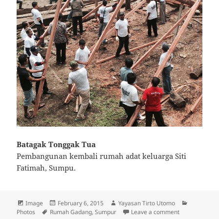
Batagak Tonggak Tua
Pembangunan kembali rumah adat keluarga Siti
Fatimah, Sumpu.
Format
Image
Posted
February 6, 2015
Author
Yayasan Tirto Utomo
Categorie
Photos
Tags
Rumah Gadang
on
,
Sumpur
Leave a comment
on Reconstru