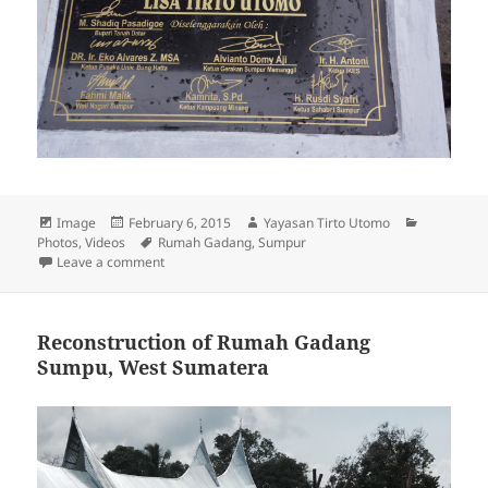
Format
Image
Posted
February 6, 2015
Author
Yayasan Tirto Utomo
Categorie
Photos
,
Videos
on
Tags
Rumah Gadang
,
Sumpur
Leave a comment
on The Inauguration Of Rumah Gadang in Sumpu, We
Reconstruction of Rumah Gadang
Sumpu, West Sumatera