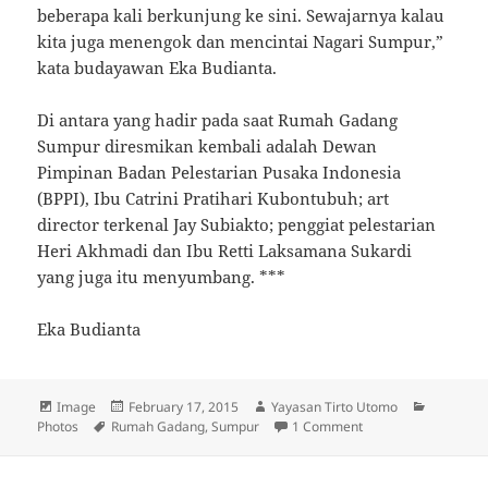
beberapa kali berkunjung ke sini. Sewajarnya kalau
kita juga menengok dan mencintai Nagari Sumpur,”
kata budayawan Eka Budianta.
Di antara yang hadir pada saat Rumah Gadang
Sumpur diresmikan kembali adalah Dewan
Pimpinan Badan Pelestarian Pusaka Indonesia
(BPPI), Ibu Catrini Pratihari Kubontubuh; art
director terkenal Jay Subiakto; penggiat pelestarian
Heri Akhmadi dan Ibu Retti Laksamana Sukardi
yang juga itu menyumbang. ***
Eka Budianta
Format
Image
Posted
February 17, 2015
Author
Yayasan Tirto Utomo
Categori
Photos
Tags
Rumah Gadang
on
,
Sumpur
1 Comment
on Mrs. Lisa Tirto