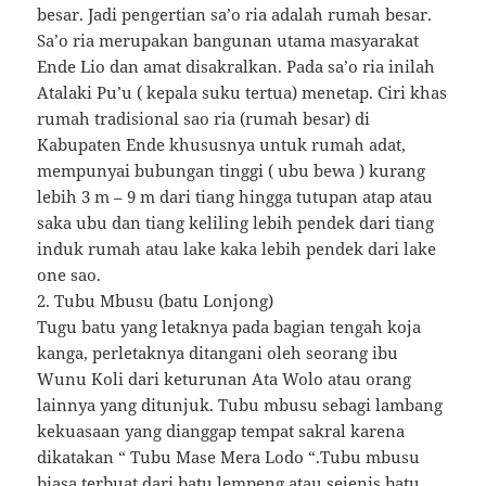
besar. Jadi pengertian sa’o ria adalah rumah besar.
Sa’o ria merupakan bangunan utama masyarakat
Ende Lio dan amat disakralkan. Pada sa’o ria inilah
Atalaki Pu’u ( kepala suku tertua) menetap. Ciri khas
rumah tradisional sao ria (rumah besar) di
Kabupaten Ende khususnya untuk rumah adat,
mempunyai bubungan tinggi ( ubu bewa ) kurang
lebih 3 m – 9 m dari tiang hingga tutupan atap atau
saka ubu dan tiang keliling lebih pendek dari tiang
induk rumah atau lake kaka lebih pendek dari lake
one sao.
2. Tubu Mbusu (batu Lonjong)
Tugu batu yang letaknya pada bagian tengah koja
kanga, perletaknya ditangani oleh seorang ibu
Wunu Koli dari keturunan Ata Wolo atau orang
lainnya yang ditunjuk. Tubu mbusu sebagi lambang
kekuasaan yang dianggap tempat sakral karena
dikatakan “ Tubu Mase Mera Lodo “.Tubu mbusu
biasa terbuat dari batu lempeng atau sejenis batu