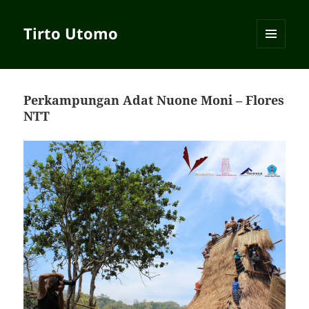
Tirto Utomo
MENU
AND
WIDGETS
Perkampungan Adat Nuone Moni – Flores
NTT