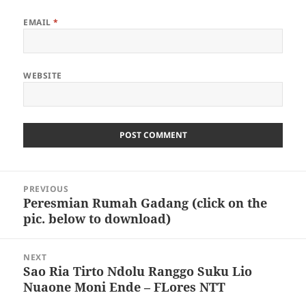
EMAIL
*
WEBSITE
Post
PREVIOUS
navigation
Peresmian Rumah Gadang (click on the
Previous
pic. below to download)
post:
NEXT
Sao Ria Tirto Ndolu Ranggo Suku Lio
Next
Nuaone Moni Ende – FLores NTT
post: