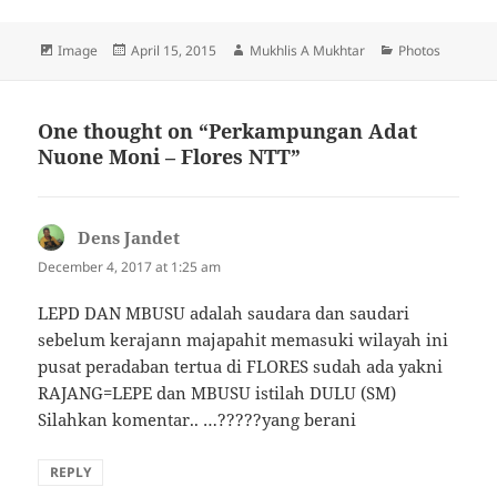
Format
Image
Posted
April 15, 2015
Author
Mukhlis A Mukhtar
Categories
Photos
on
One thought on “Perkampungan Adat
Nuone Moni – Flores NTT”
Dens Jandet
says:
December 4, 2017 at 1:25 am
LEPD DAN MBUSU adalah saudara dan saudari
sebelum kerajann majapahit memasuki wilayah ini
pusat peradaban tertua di FLORES sudah ada yakni
RAJANG=LEPE dan MBUSU istilah DULU (SM)
Silahkan komentar.. …?????yang berani
REPLY