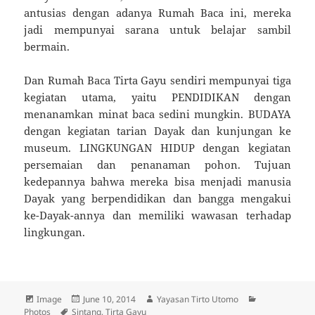
antusias dengan adanya Rumah Baca ini, mereka
jadi mempunyai sarana untuk belajar sambil
bermain.
Dan Rumah Baca Tirta Gayu sendiri mempunyai tiga
kegiatan utama, yaitu PENDIDIKAN dengan
menanamkan minat baca sedini mungkin. BUDAYA
dengan kegiatan tarian Dayak dan kunjungan ke
museum. LINGKUNGAN HIDUP dengan kegiatan
persemaian dan penanaman pohon. Tujuan
kedepannya bahwa mereka bisa menjadi manusia
Dayak yang berpendidikan dan bangga mengakui
ke-Dayak-annya dan memiliki wawasan terhadap
lingkungan.
Format
Image
Posted
June 10, 2014
Author
Yayasan Tirto Utomo
Categories
Photos
Tags
Sintang
on
,
Tirta Gayu