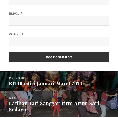
EMAIL
*
WEBSITE
Post
PREVIOUS
navigation
KITIR edisi Januari-Maret 2014
Previous
post:
NEXT
Latihan Tari Sanggar Tirto Arum Sari
Next
Sedayu
post: