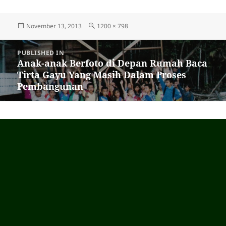
Posted
November 13, 2013
Full
1200 × 798
on
size
Post
PUBLISHED IN
navigation
Anak-anak Berfoto di Depan Rumah Baca
Tirta Gayu Yang Masih Dalam Proses
Pembangunan