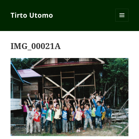
Tirto Utomo
MENU
AND
WIDGETS
IMG_00021A