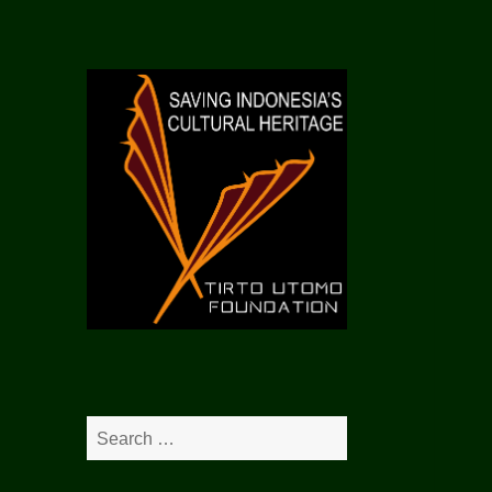
S
e
a