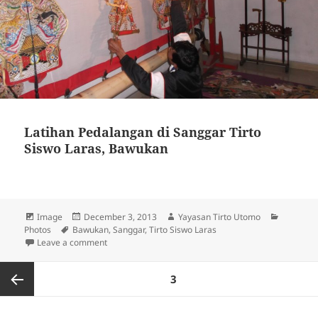
Latihan Pedalangan di Sanggar Tirto
Siswo Laras, Bawukan
Format
Image
Posted
December 3, 2013
Author
Yayasan Tirto Utomo
Categori
Photos
Tags
Bawukan
on
,
Sanggar
,
Tirto Siswo Laras
Leave a comment
on Latihan Pedalangan di Sanggar Tirto Siswo Laras
Posts
PAGE
3
pagination
Previous