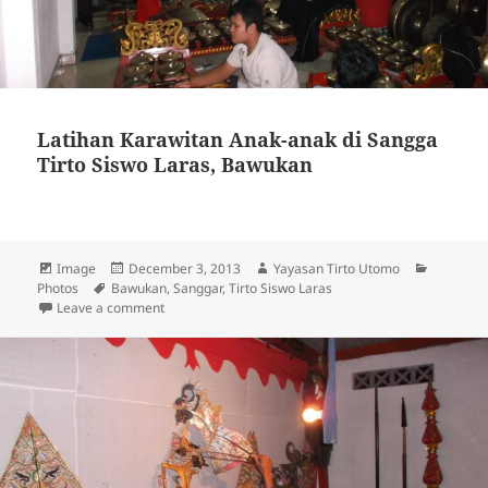
Latihan Karawitan Anak-anak di Sangga
Tirto Siswo Laras, Bawukan
Format
Image
Posted
December 3, 2013
Author
Yayasan Tirto Utomo
Categori
Photos
Tags
Bawukan
on
,
Sanggar
,
Tirto Siswo Laras
Leave a comment
on Latihan Karawitan Anak-anak di Sangga Tirto Sis