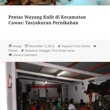
Pentas Wayang Kulit di Kecamatan
Cawas: Tasyakuran Pernikahan
Format
Image
Posted
December 3, 2013
Author
Yayasan Tirto Utomo
Categori
Photos
Tags
Bawukan
on
,
Sanggar
,
Tirto Siswo Laras
Leave a comment
on Pentas Wayang Kulit di Kecamatan Cawas: Tasyak